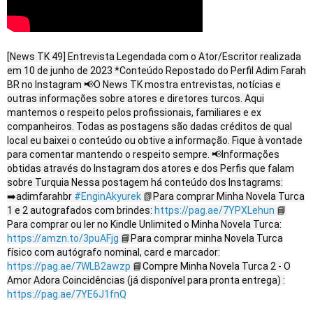
[News TK 49] Entrevista Legendada com o Ator/Escritor realizada
em 10 de junho de 2023 *Conteúdo Repostado do Perfil Adim Farah
BR no Instagram 📢O News TK mostra entrevistas, notícias e
outras informações sobre atores e diretores turcos. Aqui
mantemos o respeito pelos profissionais, familiares e ex
companheiros. Todas as postagens são dadas créditos de qual
local eu baixei o conteúdo ou obtive a informação. Fique à vontade
para comentar mantendo o respeito sempre. 📢Informações
obtidas através do Instagram dos atores e dos Perfis que falam
sobre Turquia Nessa postagem há conteúdo dos Instagrams:
➡️adimfarahbr
#EnginAkyurek
📗Para comprar Minha Novela Turca
1 e 2 autografados com brindes:
https://pag.ae/7YPXLehun
📘
Para comprar ou ler no Kindle Unlimited o Minha Novela Turca:
https://amzn.to/3puAFjg
📘Para comprar minha Novela Turca
físico com autógrafo nominal, card e marcador:
https://pag.ae/7WLB2awzp
📘Compre Minha Novela Turca 2 - O
Amor Adora Coincidências (já disponível para pronta entrega) :
https://pag.ae/7YE6J1fnQ