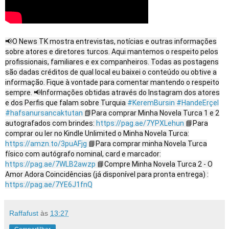
📢O News TK mostra entrevistas, notícias e outras informações
sobre atores e diretores turcos. Aqui mantemos o respeito pelos
profissionais, familiares e ex companheiros. Todas as postagens
são dadas créditos de qual local eu baixei o conteúdo ou obtive a
informação. Fique à vontade para comentar mantendo o respeito
sempre. 📢Informações obtidas através do Instagram dos atores
e dos Perfis que falam sobre Turquia
#KeremBursin
#HandeErçel
#hafsanursancaktutan
📗Para comprar Minha Novela Turca 1 e 2
autografados com brindes:
https://pag.ae/7YPXLehun
📘Para
comprar ou ler no Kindle Unlimited o Minha Novela Turca:
https://amzn.to/3puAFjg
📘Para comprar minha Novela Turca
físico com autógrafo nominal, card e marcador:
https://pag.ae/7WLB2awzp
📘Compre Minha Novela Turca 2 - O
Amor Adora Coincidências (já disponível para pronta entrega) :
https://pag.ae/7YE6J1fnQ
Raffafust
às
13:27