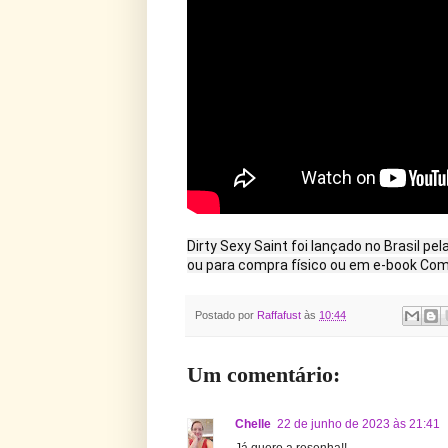
Dirty Sexy Saint foi lançado no Brasil pel
ou para compra físico ou em e-book Com
Postado por
Raffafust
às
10:44
Um comentário:
Chelle
22 de junho de 2023 às 21:41
Já quero a resenha!!