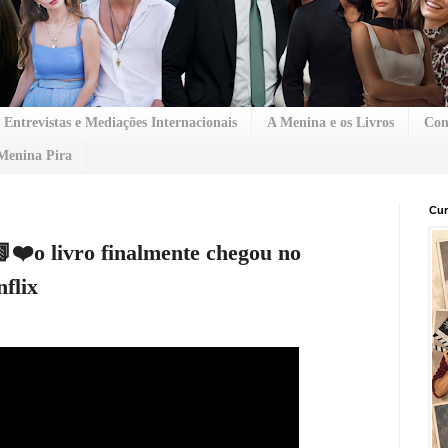
Entrevistas e Mediações Internacionais
A Menina e os Livros
Con
Menina Pira
Cur
❤️o livro finalmente chegou no
nflix