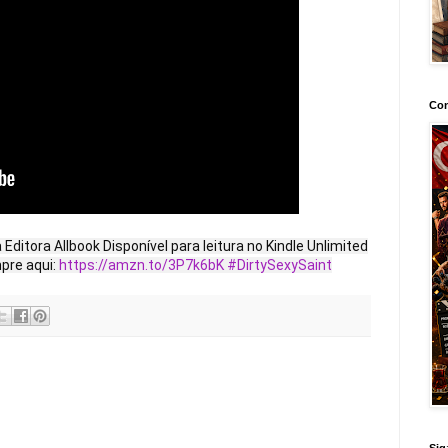
Con
a Editora Allbook Disponível para leitura no Kindle Unlimited
pre aqui:
https://amzn.to/3P7k6bK
#DirtySexySaint
Sig