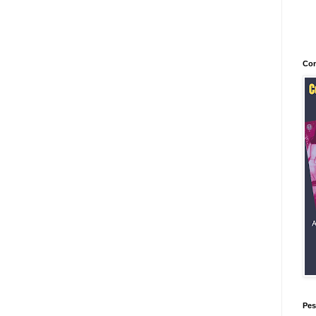
Con
Pes