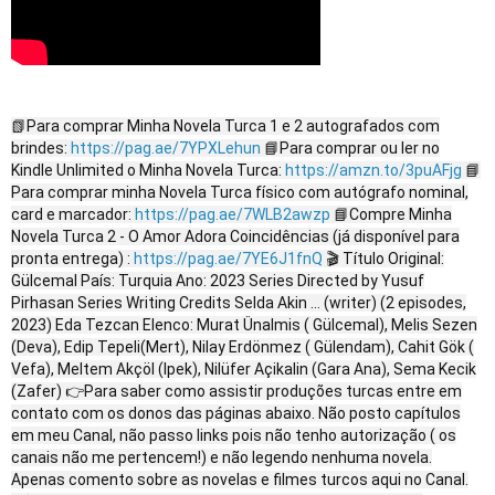
📗Para comprar Minha Novela Turca 1 e 2 autografados com
brindes:
https://pag.ae/7YPXLehun
📘Para comprar ou ler no
Kindle Unlimited o Minha Novela Turca:
https://amzn.to/3puAFjg
📘
Para comprar minha Novela Turca físico com autógrafo nominal,
card e marcador:
https://pag.ae/7WLB2awzp
📘Compre Minha
Novela Turca 2 - O Amor Adora Coincidências (já disponível para
pronta entrega) :
https://pag.ae/7YE6J1fnQ
🎬 Título Original:
Gülcemal País: Turquia Ano: 2023 Series Directed by Yusuf
Pirhasan Series Writing Credits Selda Akin ... (writer) (2 episodes,
2023) Eda Tezcan Elenco: Murat Ünalmis ( Gülcemal), Melis Sezen
(Deva), Edip Tepeli(Mert), Nilay Erdönmez ( Gülendam), Cahit Gök (
Vefa), Meltem Akçöl (Ipek), Nilüfer Açikalin (Gara Ana), Sema Kecik
(Zafer) 👉Para saber como assistir produções turcas entre em
contato com os donos das páginas abaixo. Não posto capítulos
em meu Canal, não passo links pois não tenho autorização ( os
canais não me pertencem!) e não legendo nenhuma novela.
Apenas comento sobre as novelas e filmes turcos aqui no Canal.