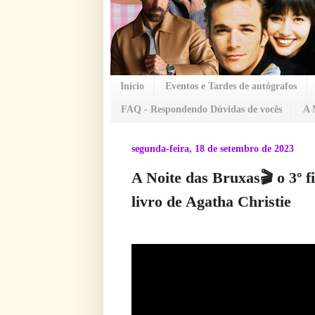
Início
Eventos e Tardes de autógrafos
FAQ - Respondendo Dúvidas de vocês
A 
segunda-feira, 18 de setembro de 2023
A Noite das Bruxas🎬 o 3º 
livro de Agatha Christie