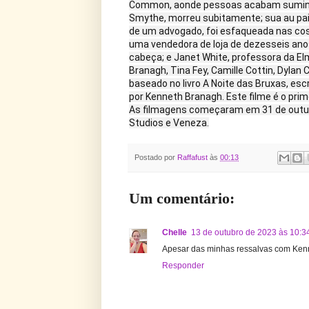
Common, aonde pessoas acabam sumindo o
Smythe, morreu subitamente; sua au pair 
de um advogado, foi esfaqueada nas cos
uma vendedora de loja de dezesseis ano
cabeça; e Janet White, professora da El
Branagh, Tina Fey, Camille Cottin, Dylan 
baseado no livro A Noite das Bruxas, escr
por Kenneth Branagh. Este filme é o prim
As filmagens começaram em 31 de outub
Studios e Veneza.
Postado por
Raffafust
às
00:13
Um comentário:
Chelle
13 de outubro de 2023 às 10:3
Apesar das minhas ressalvas com Kenne
Responder