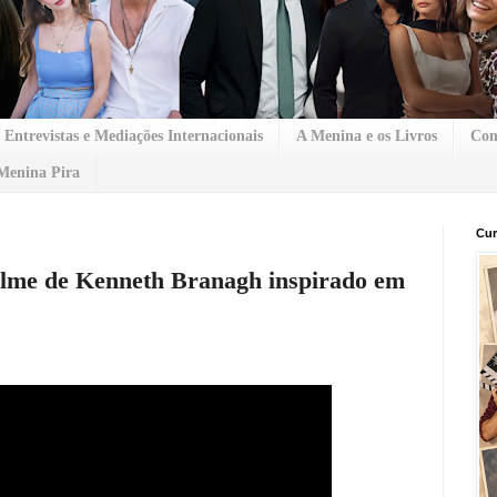
Entrevistas e Mediações Internacionais
A Menina e os Livros
Con
Menina Pira
Cur
filme de Kenneth Branagh inspirado em