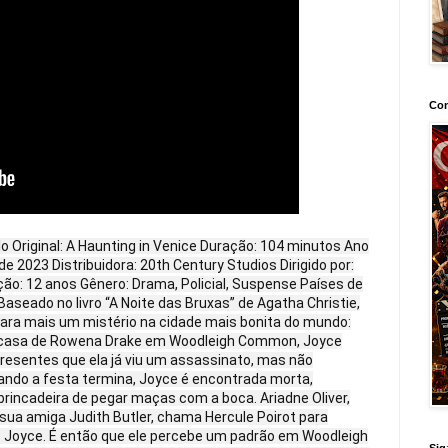
Con
lo Original: A Haunting in Venice Duração: 104 minutos Ano
e 2023 Distribuidora: 20th Century Studios Dirigido por:
ão: 12 anos Gênero: Drama, Policial, Suspense Países de
 Baseado no livro “A Noite das Bruxas” de Agatha Christie,
para mais um mistério na cidade mais bonita do mundo:
 casa de Rowena Drake em Woodleigh Common, Joyce
presentes que ela já viu um assassinato, mas não
ando a festa termina, Joyce é encontrada morta,
rincadeira de pegar maças com a boca. Ariadne Oliver,
 sua amiga Judith Butler, chama Hercule Poirot para
e Joyce. É então que ele percebe um padrão em Woodleigh
Sig