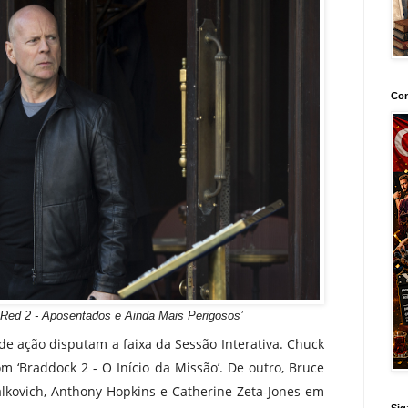
Con
‘Red 2 - Aposentados e Ainda Mais Perigosos’
 de ação disputam a faixa da Sessão Interativa. Chuck
 ‘Braddock 2 - O Início da Missão’. De outro, Bruce
alkovich, Anthony Hopkins e Catherine Zeta-Jones em
Sig