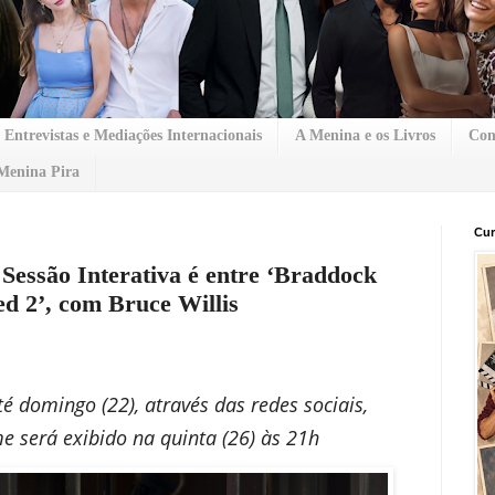
Entrevistas e Mediações Internacionais
A Menina e os Livros
Con
Menina Pira
Cur
 Sessão Interativa é entre ‘Braddock
ed 2’, com Bruce Willis
é domingo (22), através das redes sociais,
me será exibido na quinta (26) às 21h