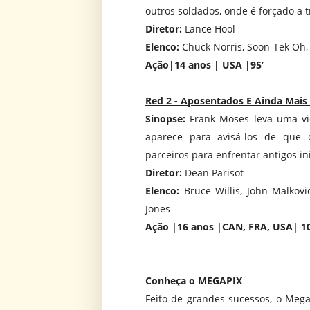
outros soldados, onde é forçado a t
Diretor:
Lance Hool
Elenco:
Chuck Norris, Soon-Tek Oh,
Ação|14 anos | USA |95’
Red 2 - Aposentados E Ainda Mais 
Sinopse:
Frank Moses leva uma v
aparece para avisá-los de que c
parceiros para enfrentar antigos in
Diretor:
Dean Parisot
Elenco:
Bruce Willis, John Malkovi
Jones
Ação |16 anos |CAN, FRA, USA| 10
Conheça o MEGAPIX
Feito de grandes sucessos, o Megap