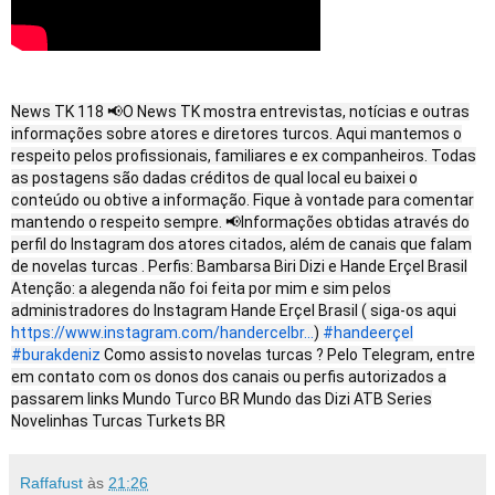
News TK 118 📢O News TK mostra entrevistas, notícias e outras
informações sobre atores e diretores turcos. Aqui mantemos o
respeito pelos profissionais, familiares e ex companheiros. Todas
as postagens são dadas créditos de qual local eu baixei o
conteúdo ou obtive a informação. Fique à vontade para comentar
mantendo o respeito sempre. 📢Informações obtidas através do
perfil do Instagram dos atores citados, além de canais que falam
de novelas turcas . Perfis: Bambarsa Biri Dizi e Hande Erçel Brasil
Atenção: a alegenda não foi feita por mim e sim pelos
administradores do Instagram Hande Erçel Brasil ( siga-os aqui
https://www.instagram.com/handercelbr...
)
#handeerçel
#burakdeniz
Como assisto novelas turcas ? Pelo Telegram, entre
em contato com os donos dos canais ou perfis autorizados a
passarem links Mundo Turco BR Mundo das Dizi ATB Series
Novelinhas Turcas Turkets BR
Raffafust
às
21:26