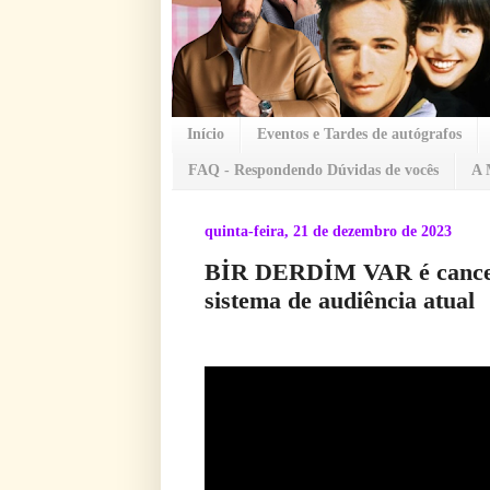
Início
Eventos e Tardes de autógrafos
FAQ - Respondendo Dúvidas de vocês
A 
quinta-feira, 21 de dezembro de 2023
BİR DERDİM VAR é cancela
sistema de audiência atual