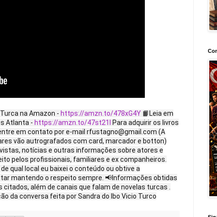
Con
a Turca na Amazon -
https://amzn.to/478xG4Y
📙Leia em
s Atlanta -
https://amzn.to/47st21l
Para adquirir os livros
, entre em contato por e-mail rfustagno@gmail.com (A
ares vão autrografados com card, marcador e botton)
stas, notícias e outras informações sobre atores e
to pelos profissionais, familiares e ex companheiros.
e qual local eu baixei o conteúdo ou obtive a
ntar mantendo o respeito sempre. 📢Informações obtidas
s citados, além de canais que falam de novelas turcas .
ção da conversa feita por Sandra do Ibo Vicio Turco
Sig