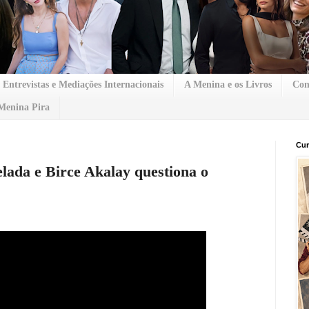
Entrevistas e Mediações Internacionais
A Menina e os Livros
Con
Menina Pira
Cur
da e Birce Akalay questiona o