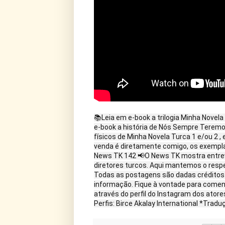
📚Leia em e-book a trilogia Minha Novel
e-book a história de Nós Sempre Teremo
físicos de Minha Novela Turca 1 e/ou 2 
venda é diretamente comigo, os exempl
News TK 142 📢O News TK mostra entrevi
diretores turcos. Aqui mantemos o respei
Todas as postagens são dadas créditos d
informação. Fique à vontade para come
através do perfil do Instagram dos atore
Perfis: Birce Akalay International *Tradu