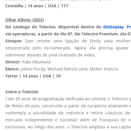
Comédia | 14 anos | USA | 111’
Olhar Alheio (2023)
No catálogo do Telecine, disponível dentro do
Globoplay
,
P
via operadoras, a partir do dia 07. No Telecine Premium, dia 0
Sinopse:
Sam recebe uma ligação de Emily, uma mulher
sequestrada pelo ex-namorado. Agora, ela precisa ajudar
sobreviver através de uma chamada de vídeo.
Diretor:
Yoko Okumura
Elenco:
Jolene Purdy, Michael Patrick Lane, Midori Francis
Terror | 14 anos | USA | 76’
Sobre o Telecine
Com 30 anos de programação dedicada ao cinema, o Telecine p
de filmes do país, construído a partir de curadoria altamente 
contempla a pluralidade da indústria e reúne clássicos de
mercado independente e nacional; além de franquias de s
exclusivos. Ao longo dos anos, o Telecine ampliou a sua capila