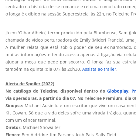
centrado na história desse romance e retoma como tudo começo
o longa é exibido na sessão Superestreia, às 22h, no Telecine 
Já em 'Olhar Alheio', terror produzido pela Blumhouse, Sam (J
chamada de vídeo perturbadora de Emily (Midori Francis), uma 
A mulher relata que está sob o poder de seu ex-namorado, 
muitas informações e tendo acesso apenas à ligação via celula
ajudar a moça que pede por socorro. O longa faz sua estrei
também na quinta (dia 07), às 20h30.
Assista ao trailer
.
Alerta de Spoiler (2022)
No catálogo do Telecine, disponível dentro do
Globoplay
,
P
via operadoras, a partir do dia 07. No Telecine Premium, dia 09
Sinopse:
Michael Ausiello é um escritor que vive um casamento
Kit Cowan. Só que a vida deles sofre uma virada trágica, quan
com um câncer terminal.
Diretor:
Michael Showalter
Elenco:
Ben Aldridge, Jim Parsons, Josh Pais, Sally Field