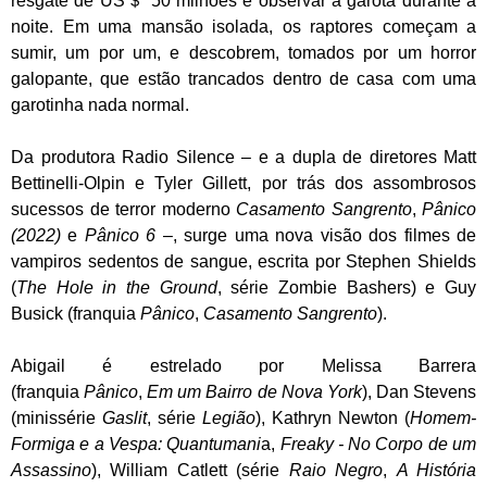
resgate de US＄ 50 milhões é observar a garota durante a
noite. Em uma mansão isolada, os raptores começam a
sumir, um por um, e descobrem, tomados por um horror
galopante, que estão trancados dentro de casa com uma
garotinha nada normal.
Da produtora Radio Silence – e a dupla de diretores Matt
Bettinelli-Olpin e Tyler Gillett, por trás dos assombrosos
sucessos de terror moderno
Casamento Sangrento
,
Pânico
(2022)
e
Pânico 6
–, surge uma nova visão dos filmes de
vampiros sedentos de sangue, escrita por Stephen Shields
(
The Hole in the Ground
, série Zombie Bashers) e Guy
Busick (franquia
Pânico
,
Casamento Sangrento
).
Abigail é estrelado por Melissa Barrera
(franquia
Pânico
,
Em um Bairro de Nova York
), Dan Stevens
(minissérie
Gaslit
, série
Legião
), Kathryn Newton (
Homem-
Formiga e a Vespa: Quantumani
a,
Freaky - No Corpo de um
Assassino
), William Catlett (série
Raio Negro
,
A História