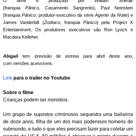
O filme é produzido por William Sherak
(franquia
Pânico
,
Casamento Sangrento
), Paul Neinstein
(franquia
Pânico
; produtor-executivo da série
Agente da Noite
) e
James Vanderbilt (
Zodíaco
, franquia
Pânico
) pela Project X
Entertainment. Os produtores executivos são Ron Lynch e
Macdara Kelleher.
Abigail
tem previsão de estreia para abril deste ano,
com
versões acessíveis.
Link
para o trailer no Youtube
Sobre o filme
Crianças podem ser monstros.
Um grupo de supostos criminosos sequestra uma bailarina
de doze anos, filha de um dos mais poderosos homens do
submundo, e tudo o que eles precisam fazer para coletar um