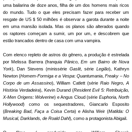
uma bailarina de doze anos, filha de um dos homens mais ricos
do mundo. Tudo o que eles precisam fazer para receber um
resgate de US＄50 milhões é observar a garota durante a noite
em uma mansão isolada. Mas os planos são alterados quando
os raptores começam a sumir, um por um, e descobrem que
estão trancados dentro de casa com uma vampira.
Com elenco repleto de astros do gênero, a produção é estrelada
por Melissa Barrera (franquia
Pânico
,
Em um Bairro de Nova
York
), Dan Stevens (minissérie
Gaslit
, série
Legião
), Kathryn
Newton (
Homem-Formiga e a Vespa
:
Quantumania
,
Freaky – No
Corpo de um Assassino
), William Catlett (série
Raio Negro
,
A
História Verdadeira
), Kevin Durand (
Resident Evil 5: Retribuição,
X-Men Origens: Wolverine
) e Angus Cloud (série
Euphoria, North
Hollywood
) como os sequestradores, Giancarlo Esposito
(
Breaking Bad
,
Faça a Coisa Certa
) e Alisha Weir (
Matilda: O
Musical, Darklands, de Roald Dahl
), como a protagonista Abigail.