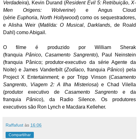
Verdadeira
), Kevin Durand (
Resident Evil 5: Retribuição
,
X-
Men Origens: Wolverine
) e Angus Cloud
(série
Euphoria
,
North Hollywood
) como os sequestradores,
e Alisha Weir (
Matilda: O Musical
,
Darklands
, de Roald
Dahl) como Abigail.
O filme é produzido por William Sherak
(franquia
Pânico
,
Casamento Sangrento
), Paul Neinstein
(franquia Pânico; produtor-executivo da série Agente da
Noite) e James Vanderbilt (
Zodíaco
, franquia
Pânico
) pela
Project X Entertainment; e por Tripp Vinson (
Casamento
Sangrento
,
Viagem 2: A Ilha Misteriosa
) e Chad Vilella
(produtor executivo de
Casamento Sangrento
e da
franquia
Pânico
), da Radio Silence. Os produtores
executivos são Ron Lynch e Macdara Kelleher.
Raffafust
às
16:06
Compartilhar