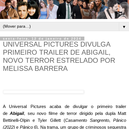
▼
sexta-feira, 12 de janeiro de 2024
UNIVERSAL PICTURES DIVULGA
PRIMEIRO TRAILER DE ABIGAIL,
NOVO TERROR ESTRELADO POR
MELISSA BARRERA
A Universal Pictures acaba de divulgar o primeiro trailer
de
Abigail
, seu novo filme de terror dirigido pela dupla Matt
Bettinelli-Olpin e Tyler Gillett (
Casamento Sangrento
,
Pânico
(2022)
e
Pânico 6
). Na trama, um grupo de criminosos sequestra