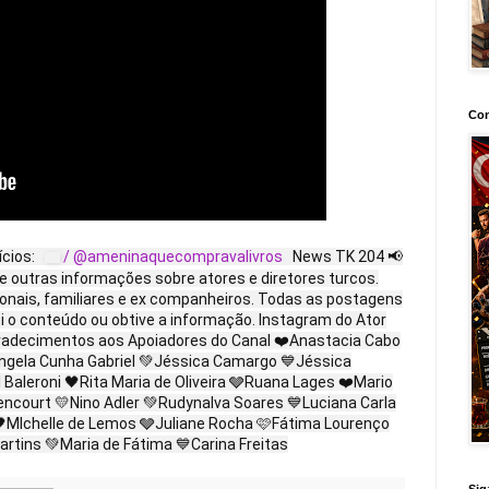
Con
ícios:
/ @ameninaquecompravalivros
News TK 204 📢
e outras informações sobre atores e diretores turcos.
ionais, familiares e ex companheiros. Todas as postagens
ei o conteúdo ou obtive a informação. Instagram do Ator
adecimentos aos Apoiadores do Canal ❤️Anastacia Cabo
ngela Cunha Gabriel 💚Jéssica Camargo 💙Jéssica
Baleroni 🖤Rita Maria de Oliveira 🩶Ruana Lages ❤️Mario
encourt 💛Nino Adler 💚Rudynalva Soares 💙Luciana Carla
 🖤MIchelle de Lemos 🩶Juliane Rocha 🩷Fátima Lourenço
artins 💚Maria de Fátima 💙Carina Freitas
Sig