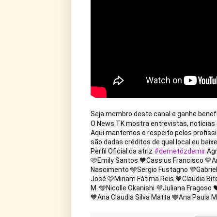
Seja membro deste canal e ganhe benef
O News TK mostra entrevistas, notícias 
Aqui mantemos o respeito pelos profiss
são dadas créditos de qual local eu baix
Perfil Oficial da atriz
#demetözdemir
Agr
🩷Emily Santos 🧡Cassius Francisco 💛A
Nascimento 🩵Sergio Fustagno 💜Gabriel 
José 🩷Miriam Fátima Reis 🧡Claudia Bit
M. 🩵Nicolle Okanishi 💜Juliana Fragoso
💙Ana Claudia Silva Matta 🩶Ana Paula M