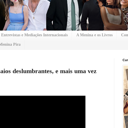
Entrevistas e Mediações Internacionais
A Menina e os Livros
Con
Menina Pira
Cur
aios deslumbrantes, e mais uma vez