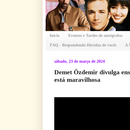
Início
Eventos e Tardes de autógrafos
FAQ - Respondendo Dúvidas de vocês
A 
sábado, 23 de março de 2024
Demet Özdemir divulga ens
está maravilhosa