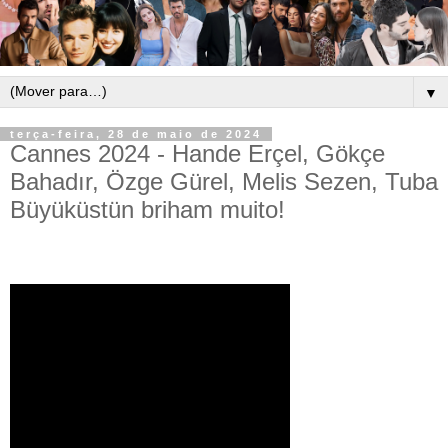
▼
terça-feira, 28 de maio de 2024
Cannes 2024 - Hande Erçel, Gökçe
Bahadır, Özge Gürel, Melis Sezen, Tuba
Büyüküstün briham muito!