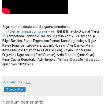
Seja membro deste canal e ganhe benefícios:
/ @ameninaquecompravalivros
🎬🎬🎬🎬 Título Original: Yargi
3ª Temporada - episódio 94 País: Turquia Ano: 2024 Direção: Ali
Bilgin Roteiro: Sema Ergenekon Elenco: Kaan Urgancioglu (Ilgaz
Kaya), Pinar Deniz(Ceylin Erguvan), Hüseyin Avni Danyal(Metin
Kaya), Mehmet Yilmaz Ak ( Pars Seçkin), Zeyno Eracar ( Gül
Erguvan), Ugur Aslan ( Eren Duman), Arda Aranat ( Çinar Kaya),
Pinar Caglar Genctürk ( Aylin Erguvan Yilmaz) Duração média dos
episódios: 2h20mins
Raffafust
às
18:06
Compartilhar
Nenhum comentário: