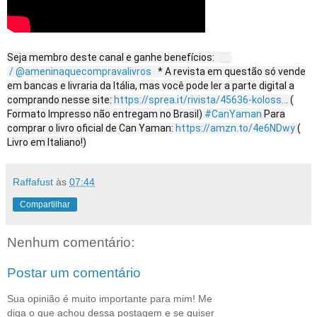
Seja membro deste canal e ganhe benefícios:
/ @ameninaquecompravalivros
* A revista em questão só vende
em bancas e livraria da Itália, mas você pode ler a parte digital a
comprando nesse site:
https://sprea.it/rivista/45636-koloss..
. (
Formato Impresso não entregam no Brasil)
#CanYaman
Para
comprar o livro oficial de Can Yaman:
https://amzn.to/4e6NDwy
(
Livro em Italiano!)
Raffafust
às
07:44
Compartilhar
Nenhum comentário:
Postar um comentário
Sua opinião é muito importante para mim! Me
diga o que achou dessa postagem e se quiser