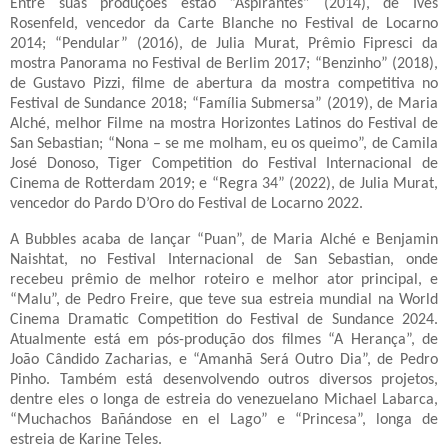
Entre suas produções estão “Aspirantes” (2014), de Ives
Rosenfeld, vencedor da Carte Blanche no Festival de Locarno
2014; “Pendular” (2016), de Julia Murat, Prêmio Fipresci da
mostra Panorama no Festival de Berlim 2017; “Benzinho” (2018),
de Gustavo Pizzi, filme de abertura da mostra competitiva no
Festival de Sundance 2018; “Família Submersa” (2019), de Maria
Alché, melhor Filme na mostra Horizontes Latinos do Festival de
San Sebastian; “Nona – se me molham, eu os queimo”, de Camila
José Donoso, Tiger Competition do Festival Internacional de
Cinema de Rotterdam 2019; e “Regra 34” (2022), de Julia Murat,
vencedor do Pardo D’Oro do Festival de Locarno 2022.
A Bubbles acaba de lançar “Puan”, de Maria Alché e Benjamin
Naishtat, no Festival Internacional de San Sebastian, onde
recebeu prêmio de melhor roteiro e melhor ator principal, e
“Malu”, de Pedro Freire, que teve sua estreia mundial na World
Cinema Dramatic Competition do Festival de Sundance 2024.
Atualmente está em pós-produção dos filmes “A Herança”, de
João Cândido Zacharias, e “Amanhã Será Outro Dia”, de Pedro
Pinho. Também está desenvolvendo outros diversos projetos,
dentre eles o longa de estreia do venezuelano Michael Labarca,
“Muchachos Bañándose en el Lago” e “Princesa”, longa de
estreia de Karine Teles.