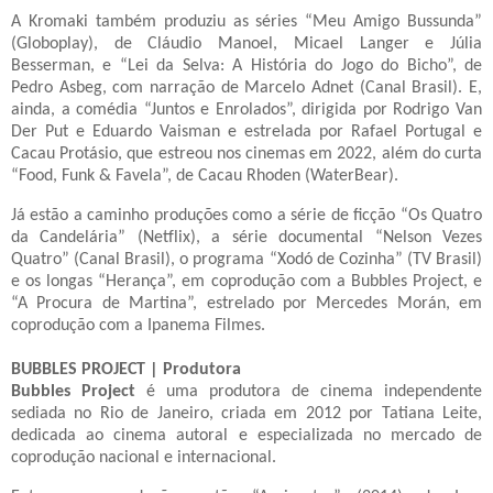
A Kromaki também produziu as séries “Meu Amigo Bussunda”
(Globoplay), de Cláudio Manoel, Micael Langer e Júlia
Besserman, e “Lei da Selva: A História do Jogo do Bicho”, de
Pedro Asbeg, com narração de Marcelo Adnet (Canal Brasil). E,
ainda, a comédia “Juntos e Enrolados”, dirigida por Rodrigo Van
Der Put e Eduardo Vaisman e estrelada por Rafael Portugal e
Cacau Protásio, que estreou nos cinemas em 2022, além do curta
“Food, Funk & Favela”, de Cacau Rhoden (WaterBear).
Já estão a caminho produções como a série de ficção “Os Quatro
da Candelária” (Netflix), a série documental “Nelson Vezes
Quatro” (Canal Brasil), o programa “Xodó de Cozinha” (TV Brasil)
e os longas “Herança”, em coprodução com a Bubbles Project, e
“A Procura de Martina”, estrelado por Mercedes Morán, em
coprodução com a Ipanema Filmes.
BUBBLES PROJECT | Produtora
Bubbles Project
é uma produtora de cinema independente
sediada no Rio de Janeiro, criada em 2012 por Tatiana Leite,
dedicada ao cinema autoral e especializada no mercado de
coprodução nacional e internacional.