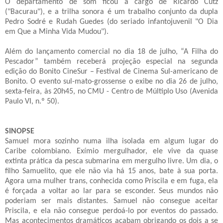
O departamento de som ficou a cargo de Ricardo Cutz
("Bacurau"), e a trilha sonora é um trabalho conjunto da dupla
Pedro Sodré e Rudah Guedes (do seriado infantojuvenil "O Dia
em Que a Minha Vida Mudou").
Além do lançamento comercial no dia 18 de julho, “A Filha do
Pescador” também receberá projeção especial na segunda
edição do Bonito CineSur – Festival de Cinema Sul-americano de
Bonito. O evento sul-mato-grossense o exibe no dia 26 de julho,
sexta-feira, às 20h45, no CMU - Centro de Múltiplo Uso (Avenida
Paulo VI, n.º 50).
SINOPSE
Samuel mora sozinho numa ilha isolada em algum lugar do
Caribe colombiano. Exímio mergulhador, ele vive da quase
extinta prática da pesca submarina em mergulho livre. Um dia, o
filho Samuelito, que ele não via há 15 anos, bate à sua porta.
Agora uma mulher trans, conhecida como Priscila e em fuga, ela
é forçada a voltar ao lar para se esconder. Seus mundos não
poderiam ser mais distantes. Samuel não consegue aceitar
Priscila, e ela não consegue perdoá-lo por eventos do passado.
Mas acontecimentos dramáticos acabam obrigando os dois a se