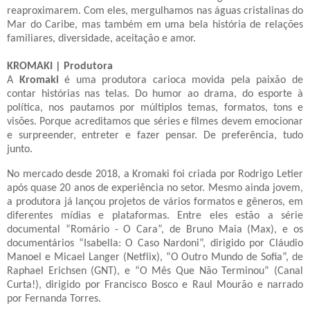
reaproximarem. Com eles, mergulhamos nas águas cristalinas do
Mar do Caribe, mas também em uma bela história de relações
familiares, diversidade, aceitação e amor.
KROMAKI | Produtora
A
Kromaki
é uma produtora carioca movida pela paixão de
contar histórias nas telas. Do humor ao drama, do esporte à
política, nos pautamos por múltiplos temas, formatos, tons e
visões. Porque acreditamos que séries e filmes devem emocionar
e surpreender, entreter e fazer pensar. De preferência, tudo
junto.
No mercado desde 2018, a Kromaki foi criada por Rodrigo Letier
após quase 20 anos de experiência no setor. Mesmo ainda jovem,
a produtora já lançou projetos de vários formatos e gêneros, em
diferentes mídias e plataformas. Entre eles estão a série
documental “Romário - O Cara”, de Bruno Maia (Max), e os
documentários “Isabella: O Caso Nardoni”, dirigido por Cláudio
Manoel e Micael Langer (Netflix), “O Outro Mundo de Sofia”, de
Raphael Erichsen (GNT), e “O Mês Que Não Terminou” (Canal
Curta!), dirigido por Francisco Bosco e Raul Mourão e narrado
por Fernanda Torres.