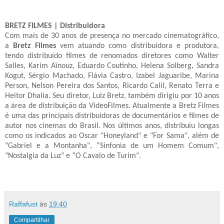
BRETZ FILMES | Distribuidora
Com mais de 30 anos de presença no mercado cinematográfico,
a
Bretz Filmes
vem atuando como distribuidora e produtora,
tendo distribuído filmes de renomados diretores como Walter
Salles, Karim Aïnouz, Eduardo Coutinho, Helena Solberg, Sandra
Kogut, Sérgio Machado, Flávia Castro, Izabel Jaguaribe, Marina
Person, Nelson Pereira dos Santos, Ricardo Calil, Renato Terra e
Heitor Dhalia. Seu diretor, Luiz Bretz, também dirigiu por 10 anos
a área de distribuição da VideoFilmes. Atualmente a Bretz Filmes
é uma das principais distribuidoras de documentários e filmes de
autor nos cinemas do Brasil. Nos últimos anos, distribuiu longas
como os indicados ao Oscar "Honeyland" e "For Sama", além de
"Gabriel e a Montanha", “Sinfonia de um Homem Comum",
"Nostalgia da Luz" e “O Cavalo de Turim".
Raffafust
às
19:40
Compartilhar