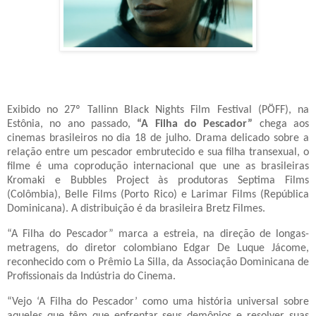
Exibido no 27º Tallinn Black Nights Film Festival (PÖFF), na
Estônia, no ano passado,
“A Filha do Pescador”
chega aos
cinemas brasileiros no dia 18 de julho. Drama delicado sobre a
relação entre um pescador embrutecido e sua filha transexual, o
filme é uma coprodução internacional que une as brasileiras
Kromaki e Bubbles Project às produtoras Septima Films
(Colômbia), Belle Films (Porto Rico) e Larimar Films (República
Dominicana). A distribuição é da brasileira Bretz Filmes.
“A Filha do Pescador” marca a estreia, na direção de longas-
metragens, do diretor colombiano Edgar De Luque Jácome,
reconhecido com o Prêmio La Silla, da Associação Dominicana de
Profissionais da Indústria do Cinema.
“Vejo ‘A Filha do Pescador’ como uma história universal sobre
aqueles que têm que enfrentar seus demônios e resolver suas