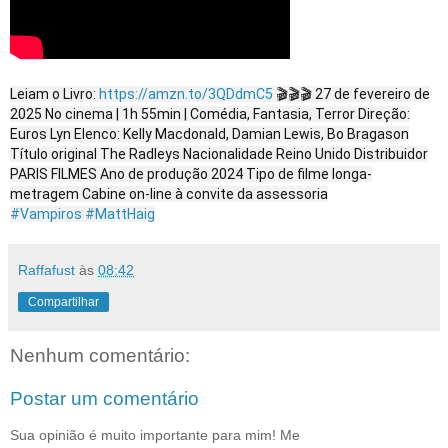
Leiam o Livro:
https://amzn.to/3QDdmC5
🎬🎬🎬 27 de fevereiro de
2025 No cinema | 1h 55min | Comédia, Fantasia, Terror Direção:
Euros Lyn Elenco: Kelly Macdonald, Damian Lewis, Bo Bragason
Título original The Radleys Nacionalidade Reino Unido Distribuidor
PARIS FILMES Ano de produção 2024 Tipo de filme longa-
metragem Cabine on-line à convite da assessoria
#Vampiros
#MattHaig
Raffafust
às
08:42
Compartilhar
Nenhum comentário:
Postar um comentário
Sua opinião é muito importante para mim! Me