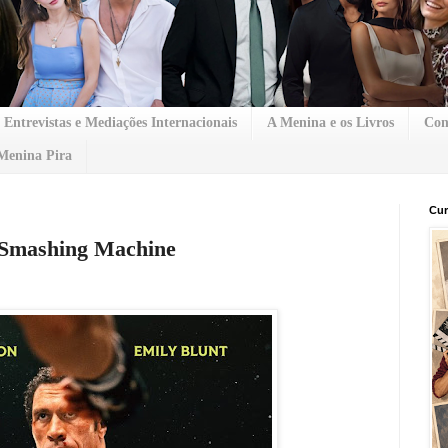
Entrevistas e Mediações Internacionais
A Menina e os Livros
Con
Menina Pira
Cur
 Smashing Machine