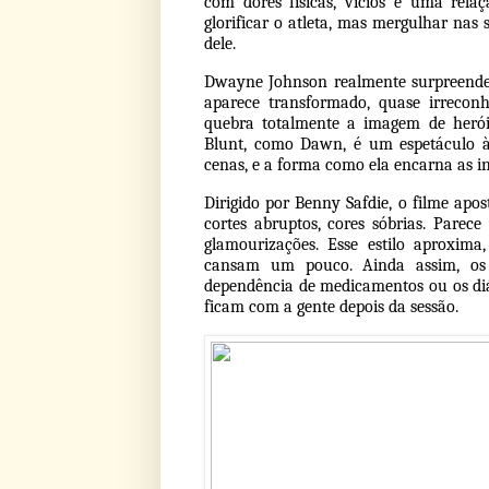
com dores físicas, vícios e uma rel
glorificar o atleta, mas mergulhar nas 
dele.
Dwayne Johnson realmente surpreende.
aparece transformado, quase irrecon
quebra totalmente a imagem de herói
Blunt, como Dawn, é um espetáculo à 
cenas, e a forma como ela encarna as i
Dirigido por Benny Safdie, o filme ap
cortes abruptos, cores sóbrias. Parec
glamourizações. Esse estilo aproxim
cansam um pouco. Ainda assim, os 
dependência de medicamentos ou os diá
ficam com a gente depois da sessão.