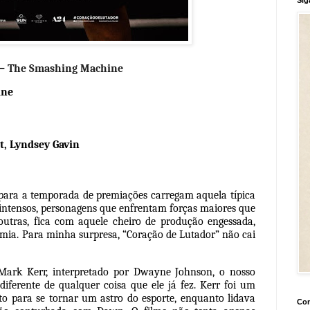
r – The Smashing Machine
ine
t, Lyndsey Gavin
 para a temporada de premiações carregam aquela típica
s intensos, personagens que enfrentam forças maiores que
 outras, fica com aquele cheiro de produção engessada,
emia. Para minha surpresa, “Coração de Lutador” não cai
Mark Kerr, interpretado por Dwayne Johnson, o nosso
ferente de qualquer coisa que ele já fez. Kerr foi um
 para se tornar um astro do esporte, enquanto lidava
Con