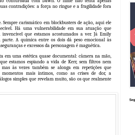
ação conturbada com Dawn. O filme não tenta apenas
suas contradições: a força no ringue e a fragilidade fora
 Sempre carismático em blockbusters de ação, aqui ele
hecível. Há uma vulnerabilidade em sua atuação que
 invencível que estamos acostumados a ver. Já Emily
parte. A química entre os dois dá peso emocional às
nseguranças e excessos da personagem é magnética.
osta em uma estética quase documental: câmera na mão,
e que estamos espiando a vida de Kerr, sem filtros nem
a, mas às vezes também se alonga em repetições que
momentos mais íntimos, como as crises de dor, a
logos simples que revelam muito, são os que realmente
Seg