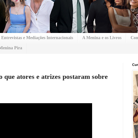
Entrevistas e Mediações Internacionais
A Menina e os Livros
Con
Menina Pira
Cur
o que atores e atrizes postaram sobre