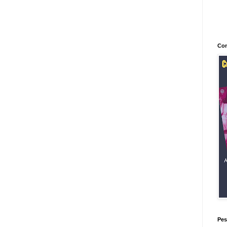
Con
Pes