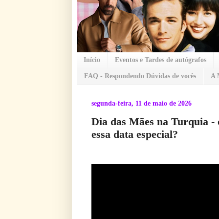
Início
Eventos e Tardes de autógrafos
FAQ - Respondendo Dúvidas de vocês
A 
segunda-feira, 11 de maio de 2026
Dia das Mães na Turquia - 
essa data especial?