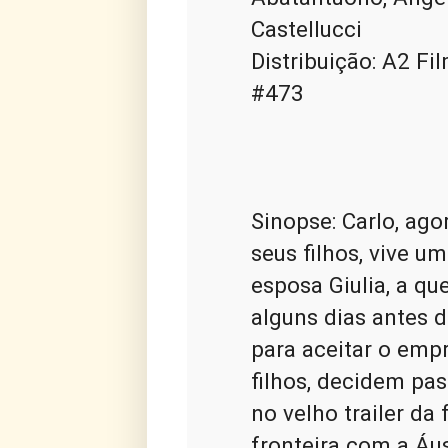
Castellucci

Distribuição: A2 Fi
#473
Sinopse: Carlo, ag
seus filhos, vive um
esposa Giulia, a q
alguns dias antes d
para aceitar o empr
filhos, decidem pas
no velho trailer da
fronteira com a Áus