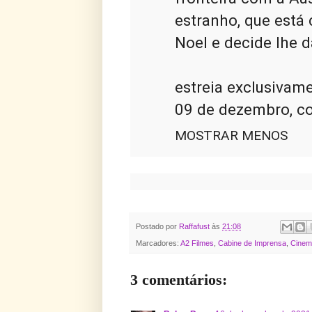
estranho, que está 
Noel e decide lhe d
estreia exclusivame
09 de dezembro, co
MOSTRAR MENOS
Postado por
Raffafust
às
21:08
Marcadores:
A2 Filmes
,
Cabine de Imprensa
,
Cinema
3 comentários: