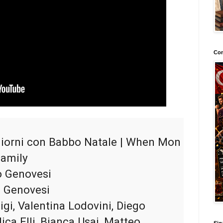
Con
 giorni con Babbo Natale | When Mon 
amily

 Genovesi

 Genovesi

gi, Valentina Lodovini, Diego 
ca Elli, Bianca Usai, Matteo 
Sig