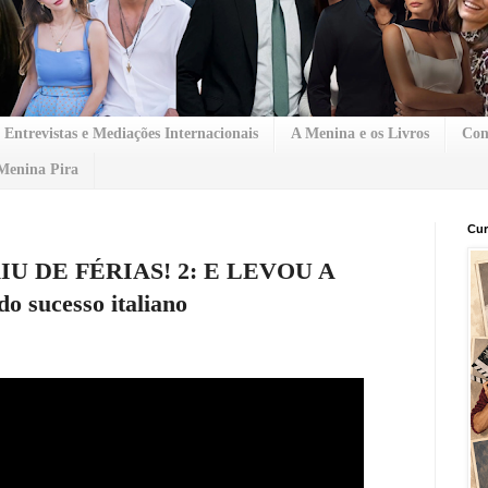
Entrevistas e Mediações Internacionais
A Menina e os Livros
Con
Menina Pira
Cur
U DE FÉRIAS! 2: E LEVOU A
o sucesso italiano