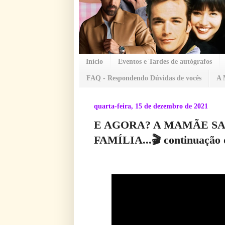
Início
Eventos e Tardes de autógrafos
FAQ - Respondendo Dúvidas de vocês
A 
quarta-feira, 15 de dezembro de 2021
E AGORA? A MAMÃE SAI
FAMÍLIA...🎬 continuação d