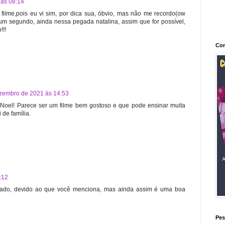
às 08:14
o filme,pois eu vi sim, por dica sua, óbvio, mas não me recordo(ow
um segundo, ainda nessa pegada natalina, assim que for possível,
!!!
Con
zembro de 2021 às 14:53
i Noel! Parece ser um filme bem gostoso e que pode ensinar muita
 de família.
:12
çado, devido ao que você menciona, mas ainda assim é uma boa
Pes