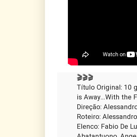
🎬🎬🎬

Título Original: 10
is Away…With the F
Direção: Alessandro
Roteiro: Alessandro
Elenco: Fabio De Lui
Abatantuono, Angeli