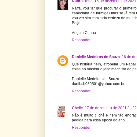
Rubro Rosa
16 de dezembro de 2021 
Raffa, vou ter que procurar o primeir
cabecinha de formiga) mas se já tem 
vou ver sim com toda certeza do mundo
Beijo
Angela Cunha
Responder
Danielle Medeiros de Souza
16 de de
Que história hein, atropelar um Papa
coisa ao mostrar o jeito machista do pai
Danielle Medeiros de Souza
danibsb030501@yahoo.com.br
Responder
Chelle
17 de dezembro de 2021 às 22
Não é muito clichê e nem tão engra
pedida para essa época do ano
Responder