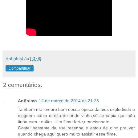
Raffafust
às
00:06
Compartilhar
2 comentários:
Anônimo
12 de março de 2014 às 21:23
Também me lembro bem dessa época da aids explodindo e
ninguém sabia direito de onde vinha,só se sabia que não
tinha cura...enfim...Um filme forte,emocionante .
Gostei bastante da sua resenha e estou de olho pra ver
quando chega aqui quero muito assistir esse filme.