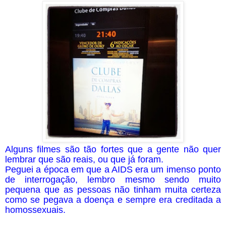
Alguns filmes são tão fortes que a gente não quer
lembrar que são reais, ou que já foram.
Peguei a época em que a AIDS era um imenso ponto
de interrogação, lembro mesmo sendo muito
pequena que as pessoas não tinham muita certeza
como se pegava a doença e sempre era creditada a
homossexuais.