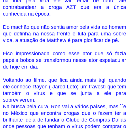
na luta pela vida ele vai tentar de tudo, até
contrabandear a droga AZT que era a única
conhecida na época.
Do machão que não sentia amor pela vida ao homem
que definha na nossa frente e luta para uma sobre
vida, a atuação de Matthew é para glorificar de pé.
Fico impressionada como esse ator que só fazia
papéis bobos se transformou nesse ator espetacular
de hoje em dia.
Voltando ao filme, que fica ainda mais ágil quando
ele conhece Rayon ( Jared Leto) um travesti que tem
também o vírus e que se junta a ele para
sobreviverem.
Na busca pela cura, Ron vai a vários países, mas ´´e
no México que encontra drogas que o fazem ter a
brilhante ideia de fundar o Clube de Compras Dallas
onde pessoas que tenham o vírus podem comprar o