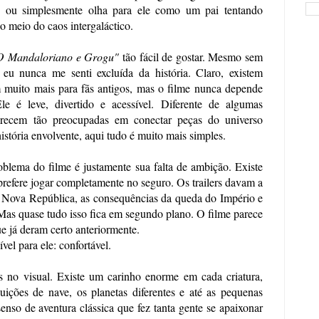
as ou simplesmente olha para ele como um pai tentando 
 meio do caos intergaláctico.
O Mandaloriano e Grogu"
 tão fácil de gostar. Mesmo sem 
eu nunca me senti excluída da história. Claro, existem 
m muito mais para fãs antigos, mas o filme nunca depende 
e é leve, divertido e acessível. Diferente de algumas 
arecem tão preocupadas em conectar peças do universo 
tória envolvente, aqui tudo é muito mais simples.
blema do filme é justamente sua falta de ambição. Existe 
refere jogar completamente no seguro. Os trailers davam a 
a Nova República, as consequências da queda do Império e 
 Mas quase tudo isso fica em segundo plano. O filme parece 
e já deram certo anteriormente.
vel para ele: confortável.
no visual. Existe um carinho enorme em cada criatura, 
uições de nave, os planetas diferentes e até as pequenas 
enso de aventura clássica que fez tanta gente se apaixonar 