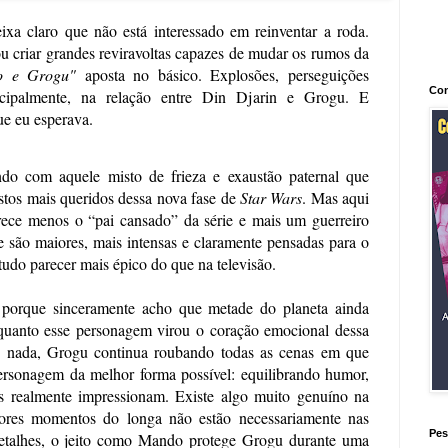
xa claro que não está interessado em reinventar a roda. 
u criar grandes reviravoltas capazes de mudar os rumos da 
o e Grogu"
 aposta no básico. Explosões, perseguições 
Con
incipalmente, na relação entre Din Djarin e Grogu. E 
e eu esperava.
do com aquele misto de frieza e exaustão paternal que 
os mais queridos dessa nova fase de 
Star Wars
. Mas aqui 
arece menos o “pai cansado” da série e mais um guerreiro 
 são maiores, mais intensas e claramente pensadas para o 
udo parecer mais épico do que na televisão.
porque sinceramente acho que metade do planeta ainda 
quanto esse personagem virou o coração emocional dessa 
e nada, Grogu continua roubando todas as cenas em que 
ersonagem da melhor forma possível: equilibrando humor, 
 realmente impressionam. Existe algo muito genuíno na 
ores momentos do longa não estão necessariamente nas 
Pes
etalhes, o jeito como Mando protege Grogu durante uma 