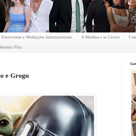
Entrevistas e Mediações Internacionais
A Menina e os Livros
Con
Menina Pira
Cur
no e Grogu