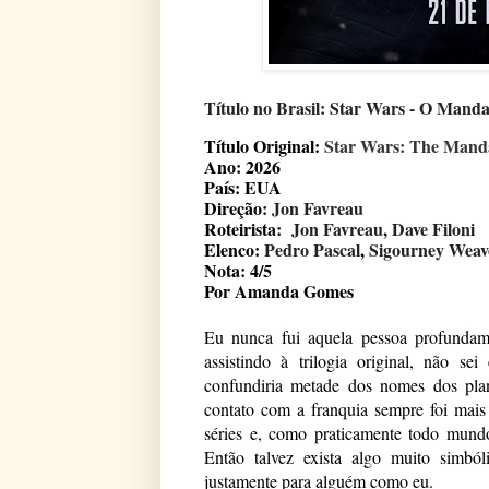
Título no Brasil: Star Wars - O Mand
Título Original: 
Star Wars: The Mand
Ano: 2026
País: EUA
Direção: 
Jon Favreau
Roteirista: 
Jon Favreau
,
Dave Filoni
Elenco:
Pedro Pascal
,
Sigourney Weav
Nota: 4/5
Por Amanda Gomes 
Eu nunca fui aquela pessoa profundam
assistindo à trilogia original, não sei
confundiria metade dos nomes dos pla
contato com a franquia sempre foi mais 
séries e, como praticamente todo mundo
Então talvez exista algo muito simbó
justamente para alguém como eu.