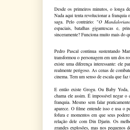
Desde os primeiros minutos, o longa dei
Nada aqui tenta revolucionar a franquia o
saga. Pelo contrário: "
O Mandalorian
espaciais, batalhas gigantescas e, pr
sinceramente? Funciona muito mais do qu
Pedro Pascal continua sustentando Man
transformou o personagem em um dos rost
existe uma diferença interessante: ele p
realmente perigoso. As cenas de combate
cinema. Tem um senso de escala que faz t
E então existe Grogu. Ou Baby Yoda, 
chama ele assim. É impossível negar o 
franquia. Mesmo sem falar praticament
aparece. O filme entende isso e usa o p
fofura e momentos em que seus poderes
relação dele com Din Djarin. Os melh
grandes explosões, mas nos pequenos d