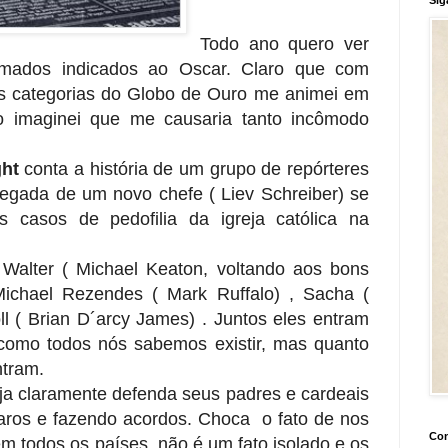
Todo ano quero ver
irmados indicados ao Oscar. Claro que com
as categorias do Globo de Ouro me animei em
ão imaginei que me causaria tanto incômodo
ght
conta a história de um grupo de repórteres
egada de um novo chefe ( Liev Schreiber) se
 casos de pedofilia da igreja católica na
 Walter ( Michael Keaton, voltando aos bons
: Michael Rezendes ( Mark Ruffalo) , Sacha (
 ( Brian D´arcy James) . Juntos eles entram
mo todos nós sabemos existir, mas quanto
ntram.
eja claramente defenda seus padres e cardeais
aros e fazendo acordos. Choca o fato de nos
Con
em todos os países, não é um fato isolado e os