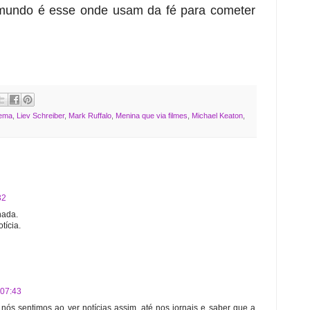
 mundo é esse onde usam da fé para cometer
ema
,
Liev Schreiber
,
Mark Ruffalo
,
Menina que via filmes
,
Michael Keaton
,
32
nada.
tícia.
 07:43
ós sentimos ao ver notícias assim, até nos jornais e saber que a