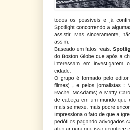
todos os possíveis e já conf
Spotlight concorrendo a algum
assistir. Mas sinceramente, n
assim.
Baseado em fatos reais,
Spotli
do Boston Globe que após a ch
interessam em investigarem os
cidade.
O grupo é formado pelo editor
filmes) , e pelos jornalistas 
Rachel McAdams) e Matty Caroll
de cabeça em um mundo que co
mais se mexe, mais podre enco
Impressiona o fato de que a Igr
pedófilos pagando advogados c
atentar para que isso acontece 