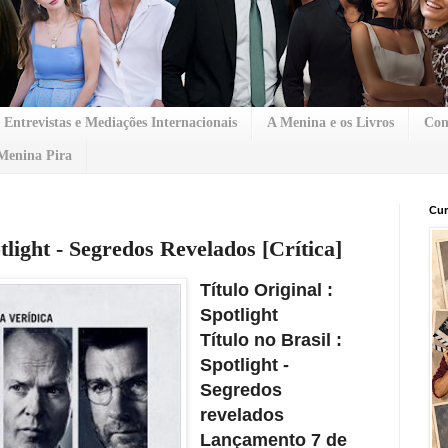
Entrevistas e Mediações Internacionais
A Menina e os Livros
Con
Menina Pira
Cur
tlight - Segredos Revelados [Crítica]
Título Original :
Spotlight
Título no Brasil :
Spotlight -
Segredos
revelados
Lançamento
7 de