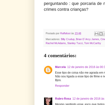
perguntando : que porcaria de
crimes contra crianças?
Postado por
Raffafust
às
23:48
Marcadores:
Billy Crudup
,
Brian D´Arcy James
,
Cin
Rachel McAdams
,
Stanley Tucci
,
Tom McCarthy
4 comentários:
Marcela
12 de janeiro de 2016 às 00:
Esse tipo de coisa não me agrada em 
Não sou ligada a esse tipo de filme e no
Bjos.
Responder
Rubro Rosa
12 de janeiro de 2016 às
Mesmo sentindo esse asco que todos n