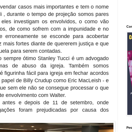
svendar casos mais importantes e tem o nome
. Ali , durante o tempo de projeção somos pares
 eles investigam os envolvidos, o como vão
Con
dos, de como sofrem com a impunidade e no
e erroneamente se esconde para acobertar
 mais fortes diante de quererem justiça e que
uela para serem contadas.
 o sempre ótimo Stanley Tucci é um advogado
ítimas de abuso da igreja. Também somos
figurinha fácil para igreja em fechar acordos
- papel de Billy Crudup como Eric MacLeish - e
que sem ele não se consegue processar o que
te envolvimento com Walter.
 antes e depois de 11 de setembro, onde
igações foram prejudicadas por causa dos
Pes